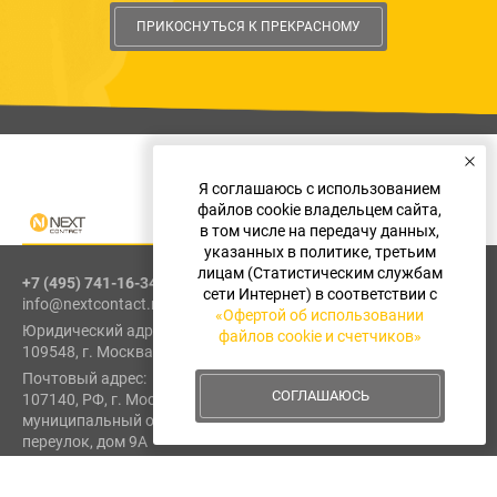
ПРИКОСНУТЬСЯ К ПРЕКРАСНОМУ
Я соглашаюсь с использованием
файлов cookie владельцем сайта,
в том числе на передачу данных,
указанных в политике, третьим
лицам (Статистическим службам
+7 (495) 741-16-34
сети Интернет) в соответствии с
info@nextcontact.ru
«Офертой об использовании
Юридический адрес:
файлов cookie и счетчиков»
109548, г. Москва, ул. Шоссейная, д. 1, к. 1, пом. I, эт. 2, каб. 6
Почтовый адрес:
СОГЛАШАЮСЬ
107140, РФ, г. Москва, внутригородская территория
муниципальный округ Красносельский, 1-й Красносельский
переулок, дом 9А